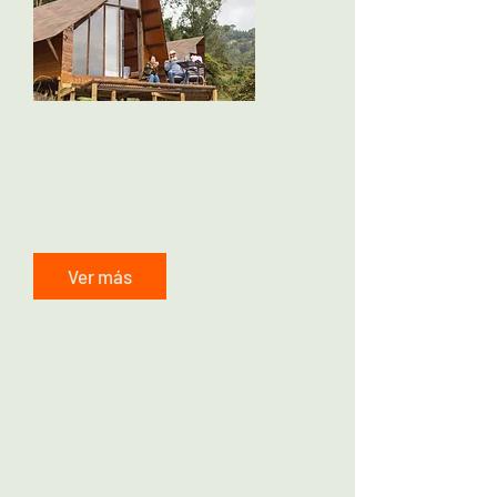
Hospedaje
Nuestras cabañas son hermosas,
acogedoras, íntimas y con el encanto
de la naturaleza a su alrededor.
Ver más