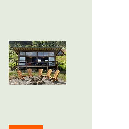
Grata Restaurante
Disfruta de nuestros deliciosos
sabores, mágico ambiente
y majestuoso paisaje.