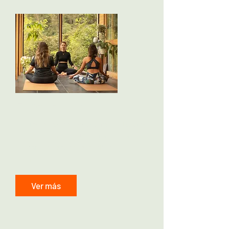
Experiencias
¡No te llenes de cosas, mejor llénate
de experiencias! Disfruta de planes
de naturaleza, ancestralidad y
bienestar.
Ver más