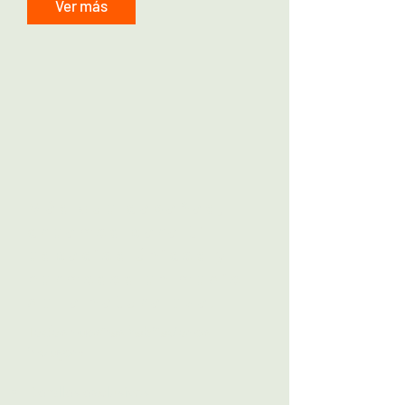
Ver más
Más que cabañas,
creamos para ti
espacios únicos y
hermosos en medio
de la naturaleza.
Todos nuestras habitaciones
incluyen:
Detalles exclusivos