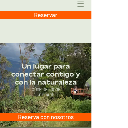
Reservar
Un lugar para
conectar contigo y
con la naturaleza
CÚSPIDE LODGE -
CHOACHÍ
Reserva con nosotros