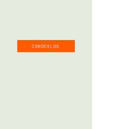
Terraza con sala exterior
Baño privado con agua caliente
Kit de bebidas calientes
Uso de la zona de jaccuzi
Desayuno
gourmet en nuestro
restaurante
CONÓCELOS