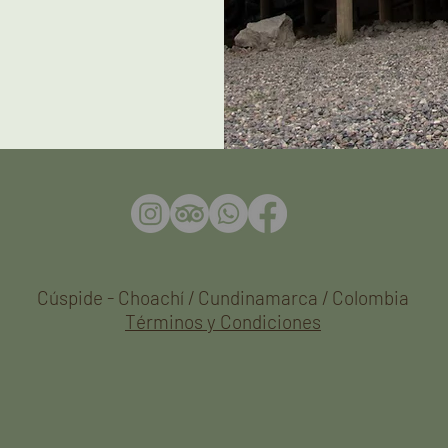
Cúspide - Choachí / Cundinamarca / Colombia
Términos y Condiciones