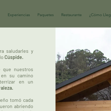
e
Experiencias
Paquetes
Restaurante
¿Cómo Lleg
ra saludarles y
do
Cúspide.
 que nuestros
 en su camino
terrizar en un
raleza.
sueño tomó cada
fueron abriendo