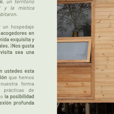
í
,
un territorio
d y la mística
abitaron.
r un hospedaje
 acogedores en
mida exquisita y
ales.
¡Nos gusta
visita sea una
n ustedes esta
xión
que hemos
nuestra forma
n prácticas de
mo
la
posibilidad
exión profunda